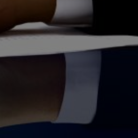
ідходів
ордонне
рдонне
одо