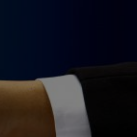
ння про
ня
у за
вище
йно і
о рішення!