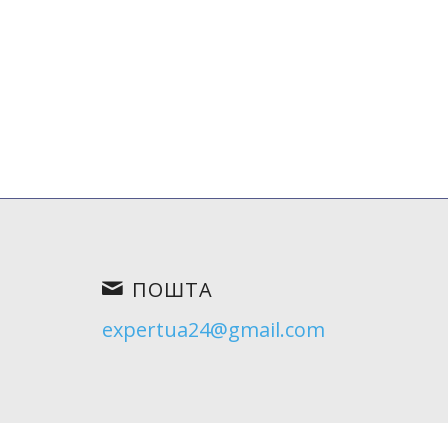
на навколишнє середовище»),
риродних ресурсів при здійсненні
наслідків для навколишнього
нованої діяльності і об’єктів.
ПОШТА
expertua24@gmail.com