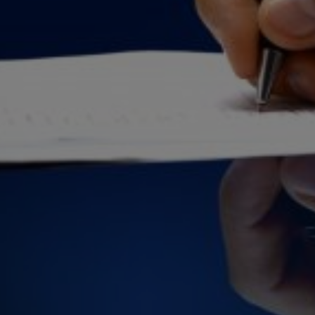
Підгот
Розро
Розро
Розро
(ООУВ
Склад
Збір 
перев
перев
Отрим
повод
ЕКОЛОГО
Провед