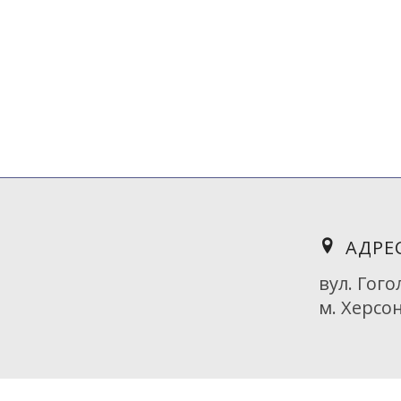
З 2017 року Україні було введено 
пов’язане із запобіганням шкоди н
господарської діяльності, з урахув
Будь-яка господарська діяльність
середовища. Законом передбачено з
АДРЕ
вул. Гого
м. Херсон