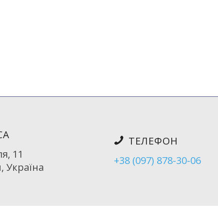
нове законодавство (Закон України «Про оцінку впливу 
авколишньому середовищу і доцільності використання п
анням інтересу держави громадськості і підприємця.
 в процесі впровадження може призвести до негативних 
дійснення процедури ОВС для категорій деяких видів пла
СА
ТЕЛЕФОН
ля, 11
+38 (097) 878-30-06
, Україна