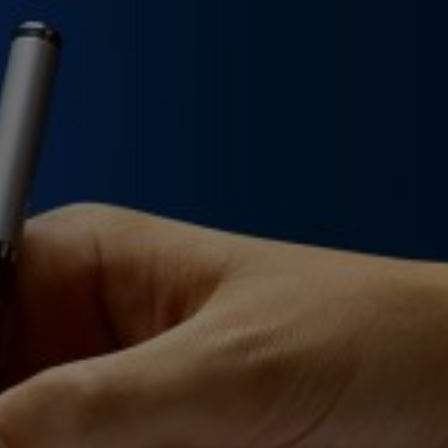
лення повідомлення, підготовка і публікація повідомле
ву діяльності
ання оголошень про початок громадського обговорен
яття участі в громадських обговореннях
ення та супровід електронного кабінету Єдиного реєстр
ою впливу на навколишнє середовище
товка звіту з оцінки впливу на навколишнє середовище
ання висновку з оцінки впливу на навколишнє середо
и по підготовці пакету документів ми виконуємо самості
уємо взяті в роботу проекти до прийняття Позитивног
ННЯ З ВІДХОДАМИ
товка та реєстрація декларації про створення відходів.