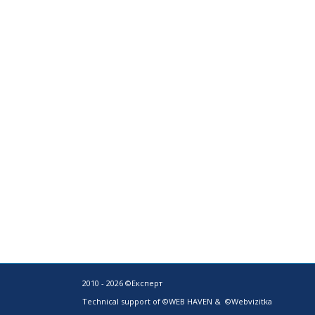
2010 - 2026 ©Експерт
Technical support of
©WEB HAVEN
&
©Webvizitka