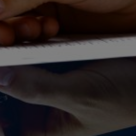
овка звіту по інвентаризації відходів
бка технічних паспортів відходів
бка реєстрових карт об’єктів утворення відходів (ОУВ)
бка реєстрових карт об’єктів оброблення та утилізації в
)
ання паспортів місць видалення відходів (МВВ)
пакету документів для отримання повідомлення транск
езення небезпечних відходів або виведення на транско
езення відходів
ання ліцензії на здійснення господарської діяльності щ
ження з небезпечними відходами
-ПРАВОВА ПІДТРИМКА ПІДПРИЄМСТВ
ення екологічного аудит підприємства