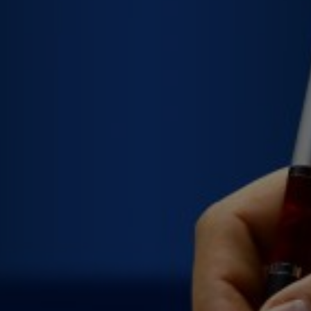
Оформ
плано
Отрим
Прийн
Створ
оцінк
Підго
Отрим
Всі робот
супроводж
ПОВОДЖЕ
Підго